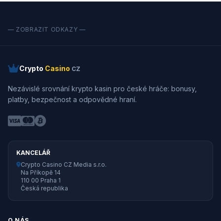
— ZOBRAZIT ODKAZY —
Crypto
Casino
CZ
Nezávislé srovnání krypto kasin pro české hráče: bonusy,
platby, bezpečnost a odpovědné hraní.
KANCELÁŘ
Crypto Casino CZ Media s.r.o.
Na Příkopě 14
110 00 Praha 1
Česká republika
O NÁS