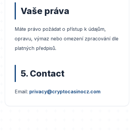
Vaše práva
Máte právo požádat o přístup k údajům,
opravu, výmaz nebo omezení zpracování dle
platných předpisů.
5. Contact
Email:
privacy@cryptocasinocz.com