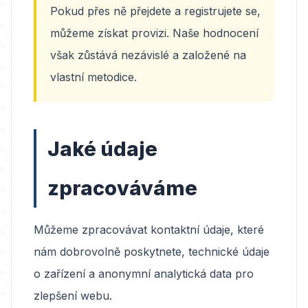
Pokud přes ně přejdete a registrujete se,
můžeme získat provizi. Naše hodnocení
však zůstává nezávislé a založené na
vlastní metodice.
Jaké údaje
zpracováváme
Můžeme zpracovávat kontaktní údaje, které
nám dobrovolně poskytnete, technické údaje
o zařízení a anonymní analytická data pro
zlepšení webu.