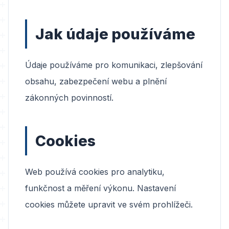
Jak údaje používáme
Údaje používáme pro komunikaci, zlepšování
obsahu, zabezpečení webu a plnění
zákonných povinností.
Cookies
Web používá cookies pro analytiku,
funkčnost a měření výkonu. Nastavení
cookies můžete upravit ve svém prohlížeči.