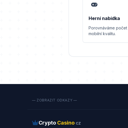
Herní nabídka
Porovnáváme počet h
mobilní kvalitu.
— ZOBRAZIT ODKAZY —
Crypto
Casino
CZ