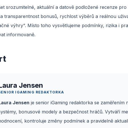
šet srozumitelné, aktuální a datově podložené recenze pro
a transparentnost bonusů, rychlost výběrů a reálnou uživ
é výhry“. Místo toho vysvětlujeme podmínky, rizika i pra
vat informovaně.
rt
Laura Jensen
SENIOR IGAMING REDAKTORKA
Laura Jensen
je senior iGaming redaktorka se zaměřením n
systémy, bonusové modely a bezpečnost hráčů. Vytváří me
hodnocení, kontroluje změny podmínek a pravidelně aktual