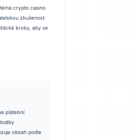
 téma crypto casino
atelskou zkušenost.
ktické kroky, aby se
a platební
todiky
izuje obsah podle