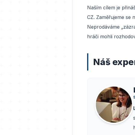
Naším cílem je přiná
CZ. Zaměřujeme se n
Neprodáváme „zázračn
hráči mohli rozhodo
Náš expe