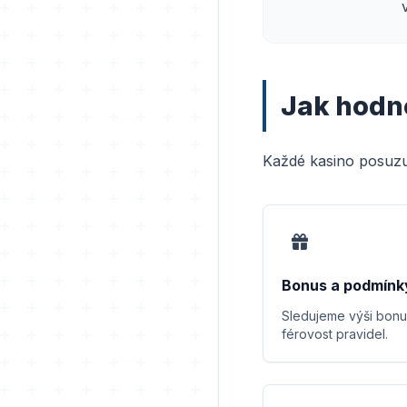
Jak hodn
Každé kasino posuzuj
Bonus a podmínk
Sledujeme výši bonus
férovost pravidel.