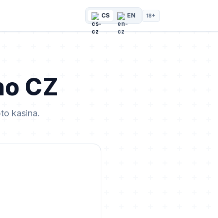
CS
EN
18+
no CZ
to kasina.