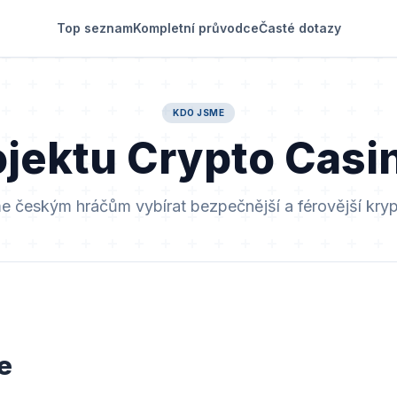
Top seznam
Kompletní průvodce
Časté dotazy
KDO JSME
ojektu Crypto Casi
českým hráčům vybírat bezpečnější a férovější kryp
e